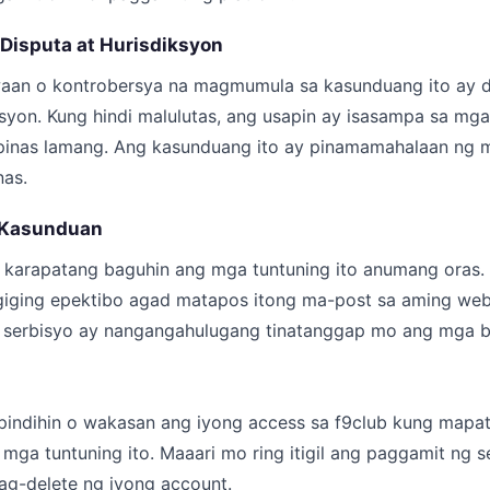
 Disputa at Hurisdiksyon
aan o kontrobersya na magmumula sa kasunduang ito ay 
yon. Kung hindi malulutas, ang usapin ay isasampa sa mga
lipinas lamang. Ang kasunduang ito ay pinamamahalaan ng 
nas.
 Kasunduan
 karapatang baguhin ang mga tuntuning ito anumang oras
ging epektibo agad matapos itong ma-post sa aming webs
serbisyo ay nangangahulugang tinatanggap mo ang mga b
pindihin o wakasan ang iyong access sa f9club kung mapa
mga tuntuning ito. Maaari mo ring itigil ang paggamit ng s
g-delete ng iyong account.