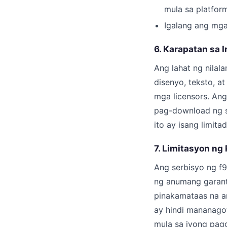
mula sa platfor
Igalang ang mga
6. Karapatan sa I
Ang lahat ng nilal
disenyo, teksto, a
mga licensors. Ang
pag-download ng s
ito ay isang limit
7. Limitasyon ng
Ang serbisyo ng f9c
ng anumang garant
pinakamataas na an
ay hindi mananagot
mula sa iyong pagg