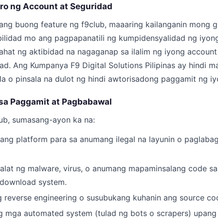
ro ng Account at Seguridad
ng buong feature ng f9club, maaaring kailanganin mong
ilidad mo ang pagpapanatili ng kumpidensyalidad ng iyong
ahat ng aktibidad na nagaganap sa ilalim ng iyong account 
dad. Ang Kumpanya F9 Digital Solutions Pilipinas ay hindi 
 o pinsala na dulot ng hindi awtorisadong paggamit ng iy
 sa Paggamit at Pagbabawal
lub, sumasang-ayon ka na:
 ang platform para sa anumang ilegal na layunin o paglaba
alat ng malware, virus, o anumang mapaminsalang code s
 download system.
 reverse engineering o susubukang kuhanin ang source cod
g mga automated system (tulad ng bots o scrapers) upan