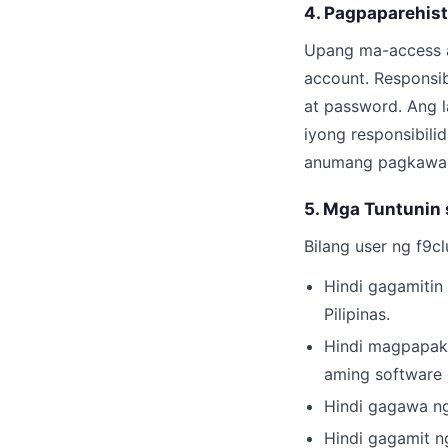
4. Pagpaparehist
Upang ma-access a
account. Responsib
at password. Ang l
iyong responsibili
anumang pagkawala
5. Mga Tuntunin
Bilang user ng f9c
Hindi gagamitin
Pilipinas.
Hindi magpapak
aming software
Hindi gagawa ng
Hindi gagamit n