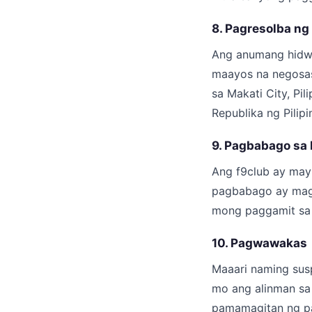
8. Pagresolba ng
Ang anumang hidw
maayos na negosas
sa Makati City, Pi
Republika ng Pilipi
9. Pagbabago sa
Ang f9club ay may
pagbabago ay magi
mong paggamit sa 
10. Pagwawakas
Maaari naming sus
mo ang alinman sa 
pamamagitan ng pa