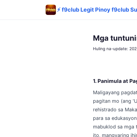
⚡ f9club Legit Pinoy f9club S
Mga tuntuni
Huling na-update: 20
1. Panimula at P
Maligayang pagdati
pagitan mo (ang 'U
rehistrado sa Maka
para sa edukasyon 
mabuklod sa mga t
ito, mangyaring ih