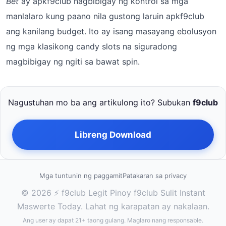
Bet
ay apkf9club nagbibigay ng kontrol sa mga
manlalaro kung paano nila gustong laruin apkf9club
ang kanilang budget. Ito ay isang masayang ebolusyon
ng mga klasikong candy slots na siguradong
magbibigay ng ngiti sa bawat spin.
Nagustuhan mo ba ang artikulong ito? Subukan
f9club
Libreng Download
Mga tuntunin ng paggamit
Patakaran sa privacy
© 2026 ⚡ f9club Legit Pinoy f9club Sulit Instant
Maswerte Today. Lahat ng karapatan ay nakalaan.
Ang user ay dapat 21+ taong gulang. Maglaro nang responsable.