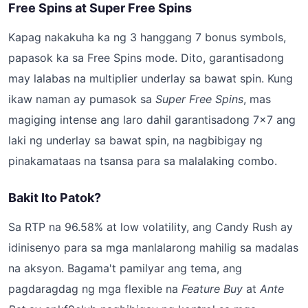
Free Spins at Super Free Spins
Kapag nakakuha ka ng 3 hanggang 7 bonus symbols,
papasok ka sa Free Spins mode. Dito, garantisadong
may lalabas na multiplier underlay sa bawat spin. Kung
ikaw naman ay pumasok sa
Super Free Spins
, mas
magiging intense ang laro dahil garantisadong 7×7 ang
laki ng underlay sa bawat spin, na nagbibigay ng
pinakamataas na tsansa para sa malalaking combo.
Bakit Ito Patok?
Sa RTP na 96.58% at low volatility, ang Candy Rush ay
idinisenyo para sa mga manlalarong mahilig sa madalas
na aksyon. Bagama't pamilyar ang tema, ang
pagdaragdag ng mga flexible na
Feature Buy
at
Ante