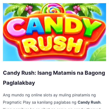
Candy Rush: Isang Matamis na Bagong
Paglalakbay
Ang mundo ng online slots ay muling pinatamis ng
Pragmatic Play sa kanilang paglabas ng
Candy Rush
.