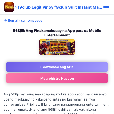
⚡ f9club Legit Pinoy f9club Sulit Instant Maswerte Today
← Bumalik sa homepage
568jili: Ang Pinakamahusay na App para sa Mobile
Entertainment
I-download ang APK
Magrehistro Ngayon
Ang 568jili ay isang makabagong mobile application na idinisenyo
upang magbigay ng kakaibang antas ng kasiyahan sa mga
gumagamit sa Pilipinas. Bilang isang nangungunang entertainment
app, namumukod-tangi ang 568jili dahil sa malawak nitong